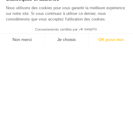
Nous utilisons des cookies pour vous garantir la meilleure expérience
sur notre site. Si vous continuez à utiliser ce dernier, nous
considérerons que vous acceptez l'utilisation des cookies.
Consentements certifiés par
Non merci
Je choisis
OK pour moi
Axeptio consent
Plateforme de Gestion du Consentement : Personnalise
Notre plateforme vous permet d'adapter et de gérer vos 