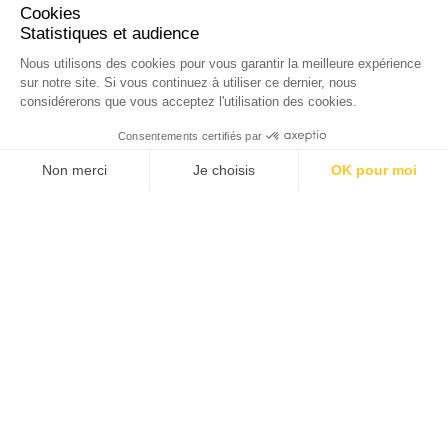
Cookies
Statistiques et audience
Nous utilisons des cookies pour vous garantir la meilleure expérience
sur notre site. Si vous continuez à utiliser ce dernier, nous
considérerons que vous acceptez l'utilisation des cookies.
Consentements certifiés par
Non merci
Je choisis
OK pour moi
Axeptio consent
Plateforme de Gestion du Consentement : Personnalise
Notre plateforme vous permet d'adapter et de gérer vos 